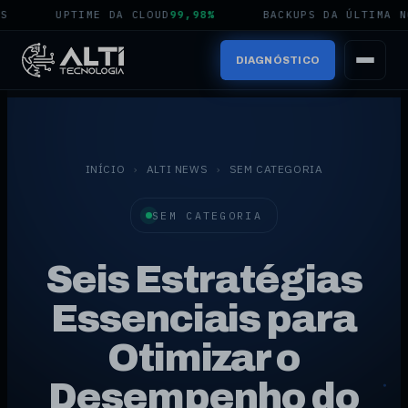
UPTIME DA CLOUD
99,98%
BACKUPS DA ÚLTIMA NOITE
DIAGNÓSTICO
INÍCIO
›
ALTI NEWS
›
SEM CATEGORIA
SEM CATEGORIA
Seis Estratégias
Essenciais para
Otimizar o
Desempenho do