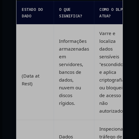
ESTADO DO
O QUE
COMO O DLP
DADO
SIGNIFICA?
ATUA?
Varre e
Informações
localiza
armazenadas
dados
em
sensíveis
Dados em
servidores,
"escondidos"
Repouso
bancos de
e aplica
(Data at
dados,
criptografia
Rest)
nuvem ou
ou bloqueio
discos
de acesso
rígidos.
não
autorizado.
Inspeciona o
Dados
tráfego de