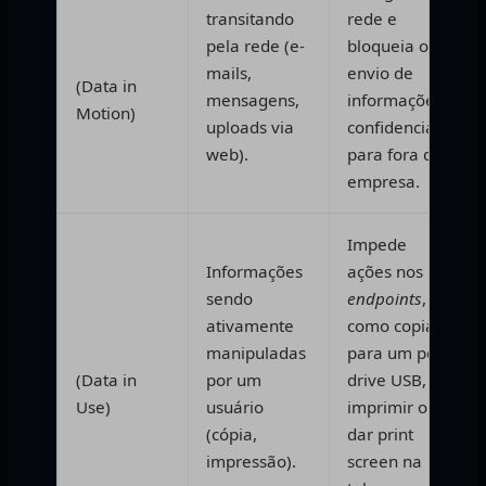
transitando
rede e
Dados em
pela rede (e-
bloqueia o
Movimento
mails,
envio de
(Data in
mensagens,
informações
Motion)
uploads via
confidenciais
web).
para fora da
empresa.
Impede
Informações
ações nos
sendo
endpoints
,
Dados em
ativamente
como copiar
Uso
manipuladas
para um pen
(Data in
por um
drive USB,
Use)
usuário
imprimir ou
(cópia,
dar print
impressão).
screen na