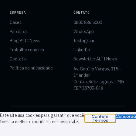
EMPRESA
CONTATO
Cases
0800 886 5000
Parceiros
WhatsApp
Blog ALTI News
Instagram
Trabalhe conosco
LinkedIn
Contato
Newsletter ALTI News
Política de privacidade
Av. Getúlio Vargas, 315 –
1º andar
Centro, Sete Lagoas – MG
CEP 35700-046
Este site usa cookies para garantir que você
Concorda
Conferir
© 2026 ALTI Tecnologia · CNPJ 07.954.097/0001-10 · Av.
Termos
tenha a melhor experiência em nosso site.
Getúlio Vargas, 315, 1º andar – Centro – Sete
Lagoas/MG – 35700-046