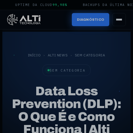
UPTIME DA CLOUD
99,98%
BACKUPS DA ÚLTIMA NOITE
10
DIAGNÓSTICO
INÍCIO
›
ALTI NEWS
›
SEM CATEGORIA
SEM CATEGORIA
Data Loss
Prevention (DLP):
O Que É e Como
Funciona | Alti