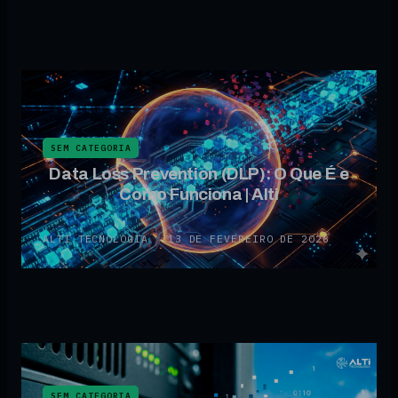
SEM CATEGORIA
Data Loss Prevention (DLP): O Que É e
Como Funciona | Alti
ALTI TECNOLOGIA
·
13 DE FEVEREIRO DE 2026
SEM CATEGORIA