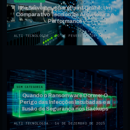
File Server vs. SharePoint Online: Um
Comparativo Técnico de Arquitetura e
Performance
ALTI TECNOLOGIA
·
10 DE FEVEREIRO DE 2026
SEM CATEGORIA
Quando o Ransomware Dorme: O
Perigo das Infecções Incubadas e a
Ilusão de Segurança nos Backups
ALTI TECNOLOGIA
·
16 DE DEZEMBRO DE 2025