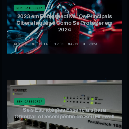
SEM CATEGORIA
2023 em Retrospectiva: Os Principais
Ciberataques e Como Se Proteger em
2024
ALTI TECNOLOGIA
·
12 DE MARÇO DE 2024
SEM CATEGORIA
Seis Estratégias Essenciais para
Otimizar o Desempenho do Seu Firewall