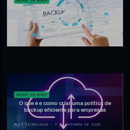
BACKUP EM NUVEM
O que quer dizer backup e por que ele é
essencial para a segurança de seus
dados
ALTI TECNOLOGIA
·
21 DE OUTUBRO DE 2024
BACKUP EM NUVEM
O que é e como criar uma política de
backup eficiente para empresas
ALTI TECNOLOGIA
·
7 DE OUTUBRO DE 2024