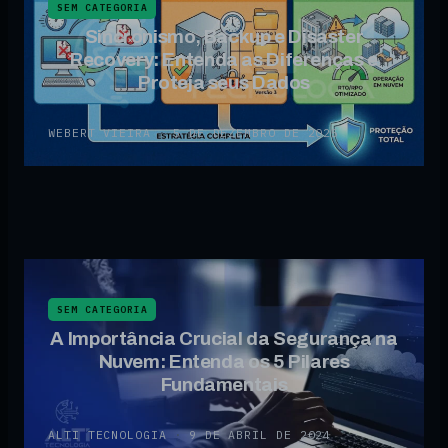
SEM CATEGORIA
Sincronismo, Backup e Disaster
Recovery: Entenda as Diferenças e
Proteja seus Dados
WEBERT VIEIRA
·
5 DE DEZEMBRO DE 2025
SEM CATEGORIA
A Importância Crucial da Segurança na
Nuvem: Entenda os 5 Pilares
Fundamentais
ALTI TECNOLOGIA
·
9 DE ABRIL DE 2024