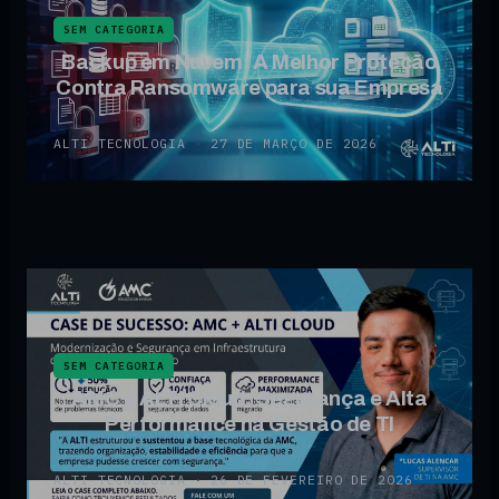
SEM CATEGORIA
Backup em Nuvem: A Melhor Proteção
Contra Ransomware para sua Empresa
ALTI TECNOLOGIA
·
27 DE MARÇO DE 2026
SEM CATEGORIA
AMC e ALTI Cloud: Segurança e Alta
Performance na Gestão de TI
ALTI TECNOLOGIA
·
26 DE FEVEREIRO DE 2026