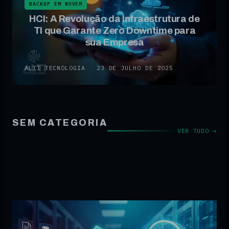
BACKUP EM NUVEM
HCI: A Revolução da Infraestrutura de
TI que Garante Zero Downtime para
sua Empresa
ALTI TECNOLOGIA
·
23 DE JULHO DE 2025
SEM CATEGORIA
VER TUDO →