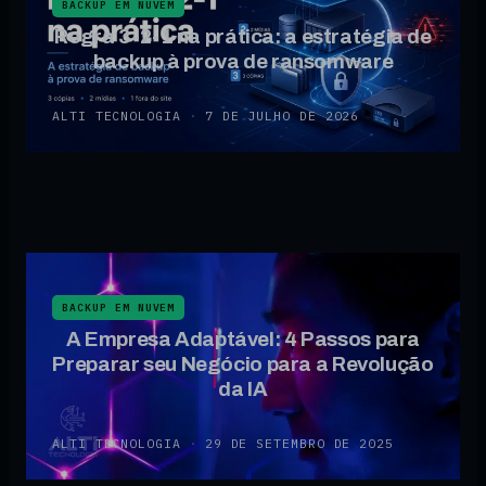
BACKUP EM NUVEM
Regra 3-2-1 na prática: a estratégia de
backup à prova de ransomware
ALTI TECNOLOGIA
·
7 DE JULHO DE 2026
BACKUP EM NUVEM
A Empresa Adaptável: 4 Passos para
Preparar seu Negócio para a Revolução
da IA
ALTI TECNOLOGIA
·
29 DE SETEMBRO DE 2025