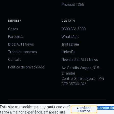
Microsoft 365
EMPRESA
CONTATO
Cases
0800 886 5000
Parceiros
WhatsApp
Blog ALTI News
Instagram
Trabalhe conosco
LinkedIn
Contato
Newsletter ALTI News
Política de privacidade
Av. Getúlio Vargas, 315 –
1º andar
Centro, Sete Lagoas – MG
CEP 35700-046
Este site usa cookies para garantir que você
Concorda
© 2026 ALTI Tecnologia · CNPJ 07.954.097/0001-10 · Av.
Conferir
Termos
tenha a melhor experiência em nosso site.
Getúlio Vargas, 315, 1º andar – Centro – Sete