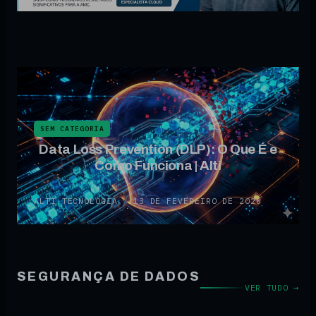
SEM CATEGORIA
Data Loss Prevention (DLP): O Que É e
Como Funciona | Alti
ALTI TECNOLOGIA
·
13 DE FEVEREIRO DE 2026
SEGURANÇA DE DADOS
VER TUDO →