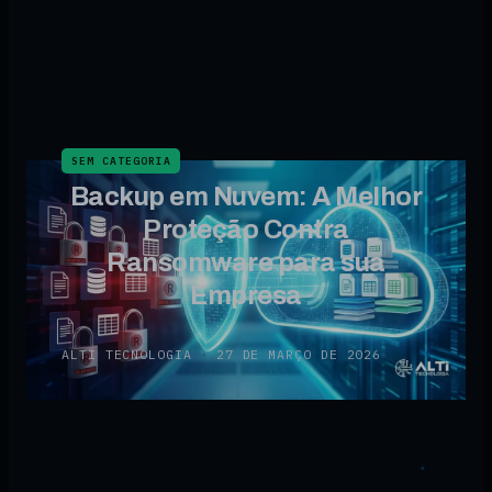
SEM CATEGORIA
Backup em Nuvem: A Melhor
Proteção Contra
Ransomware para sua
Empresa
ALTI TECNOLOGIA
·
27 DE MARÇO DE 2026