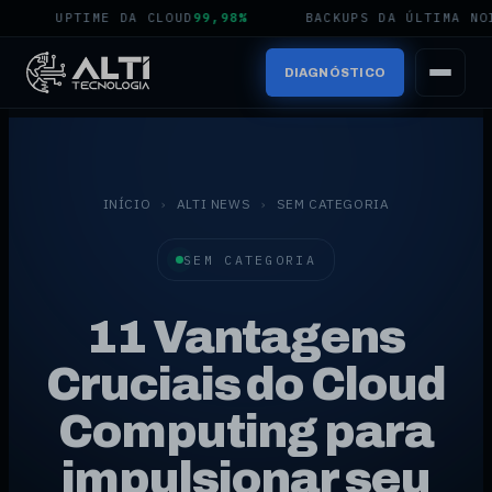
UPTIME DA CLOUD
99,98%
BACKUPS DA ÚLTIMA NOITE
DIAGNÓSTICO
INÍCIO
›
ALTI NEWS
›
SEM CATEGORIA
SEM CATEGORIA
11 Vantagens
Cruciais do Cloud
Computing para
impulsionar seu