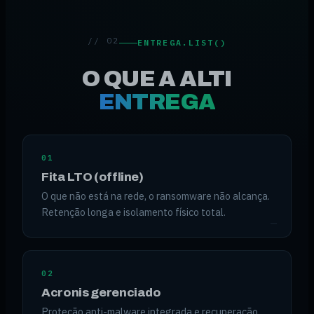
// 02
ENTREGA.LIST()
O QUE A ALTI
ENTREGA
01
Fita LTO (offline)
O que não está na rede, o ransomware não alcança.
Retenção longa e isolamento físico total.
02
Acronis gerenciado
Proteção anti-malware integrada e recuperação