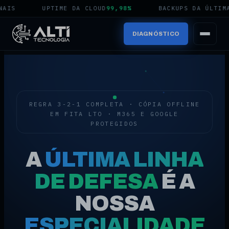
S
UPTIME DA CLOUD
99,98%
BACKUPS DA ÚLTIMA N
DIAGNÓSTICO
REGRA 3-2-1 COMPLETA · CÓPIA OFFLINE
EM FITA LTO · M365 E GOOGLE
PROTEGIDOS
A
ÚLTIMA LINHA
DE DEFESA
É A
NOSSA
ESPECIALIDADE